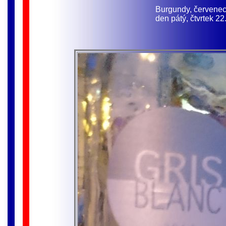
Burgundy, červene
den pátý, čtvrtek 22